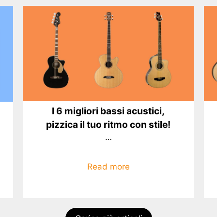
I 6 migliori bassi acustici,
pizzica il tuo ritmo con stile!
…
Read more