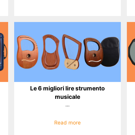
Le 6 migliori lire strumento
musicale
…
Read more